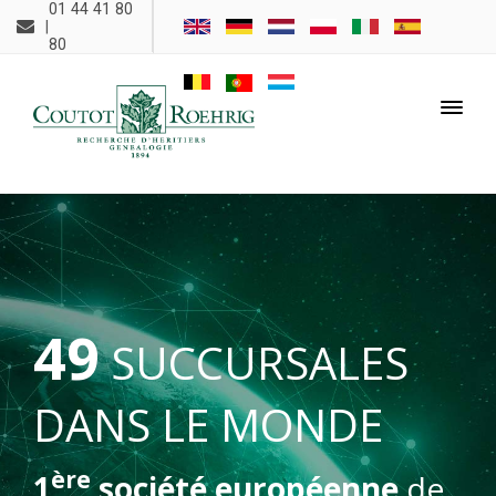
01 44 41 80
|
80
49
SUCCURSALES
DANS LE MONDE
ère
1
société européenne
de