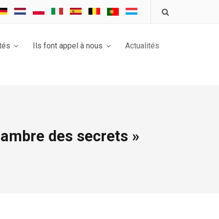
tés
Ils font appel à nous
Actualités
chambre des secrets »